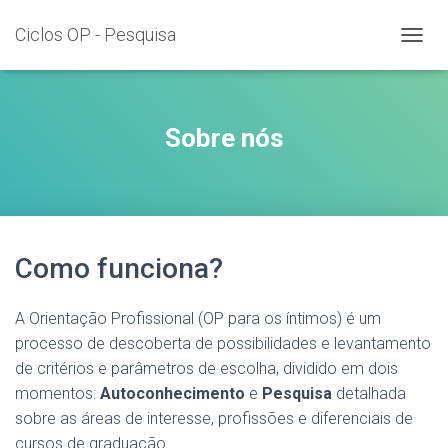
Ciclos OP - Pesquisa
T
O
G
G
L
Sobre nós
E
N
A
V
I
G
Como funciona?
A
T
I
A Orientação Profissional (OP para os íntimos) é um
O
N
processo de descoberta de possibilidades e levantamento
de critérios e parâmetros de escolha, dividido em dois
momentos:
Autoconhecimento
e
Pesquisa
detalhada
sobre as áreas de interesse, profissões e diferenciais de
cursos de graduação.