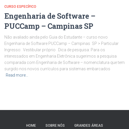
CURSO ESPECÍFICO
Engenharia de Software –
PUCCamp – Campinas SP
Não avaliado ainda pelo Guia do Estudante – curso novo
Engenharia de Software PUCCamp – Campinas SP > Particular
Ingresso: Vestibular próprio Dica de pesquisa: Para os
interessados em Engenharia Eletrônica sugerimos a pesquisa
comparada com Engenharia de Software – nomenclatura que tem
surgido nos novos currículos para sistemas embarcados
Read more…
HOME
SOBRE NÓS
GRANDES ÁREAS