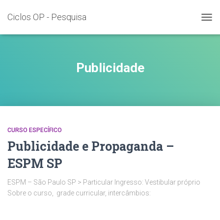
Ciclos OP - Pesquisa
TOG
NAVI
Publicidade
CURSO ESPECÍFICO
Publicidade e Propaganda –
ESPM SP
ESPM – São Paulo SP > Particular Ingresso: Vestibular próprio
Sobre o curso, grade curricular, intercâmbios: