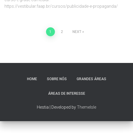
https://vestibular.faap.br/cursos/publicidade-e-propaganda/
1
2
NEXT
Posts
navigation
HOME
SOBRE NÓS
GRANDES ÁREAS
ÁREAS DE INTERESSE
Hestia | Developed by
ThemeIsle