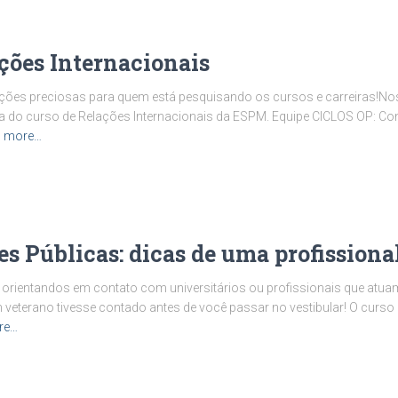
ções Internacionais
ções preciosas para quem está pesquisando os cursos e carreiras!No
una do curso de Relações Internacionais da ESPM. Equipe CICLOS OP: C
 more…
 Públicas: dicas de uma profissional
orientandos em contato com universitários ou profissionais que atua
m veterano tivesse contado antes de você passar no vestibular! O curso
re…