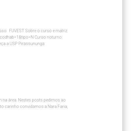
sso: FUVEST Sobre o curso e matriz
00&codhab=1&tipo=N Curso noturno:
eça a USP Pirassununga:
m na área. Nestes posts pedimos ao
ito carinho convidamos a Nara Faria,