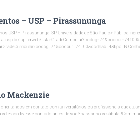
entos – USP – Pirassununga
anos USP – Pirassununga SP Universidade de São Paulo> Pública Ingre
digital.usp.br/jupiterweb/listarGradeCurricular?codcg=74&codcur=741
/listarGradeCurricular?codcg=74&codcur=74100&codhab=4&tipo=N Conh
mo Mackenzie
orientandos em contato com universitários ou profissionais que atua
m veterano tivesse contado antes de você passar no vestibular!Com mu
…