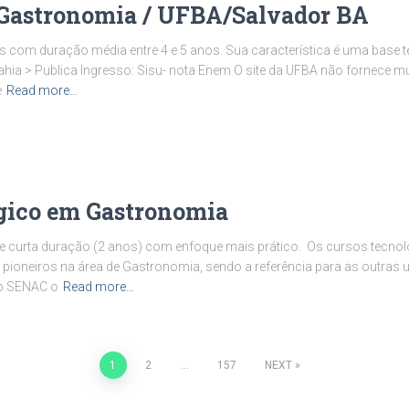
stronomia / UFBA/Salvador BA
 com duração média entre 4 e 5 anos. Sua característica é uma base teó
ahia > Publica Ingresso: Sisu- nota Enem O site da UFBA não fornece m
e
Read more…
gico em Gastronomia
e curta duração (2 anos) com enfoque mais prático. Os cursos tecnol
pioneiros na área de Gastronomia, sendo a referência para as outras u
o SENAC o
Read more…
1
2
…
157
NEXT