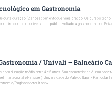
ecnológico em Gastronomia
e curta duração (2 anos) com enfoque mais prático. Os cursos tecnol
 primeiro curso em universidade pública voltado à gastronomia no Est
tronomia / Univali – Balneário C
com duração média entre 4 e 5 anos. Sua característica é uma base teór
Intenacional e Patissier) Universidade do Vale do Itajaí > Particular In
tronomia/Paginas/default.aspx