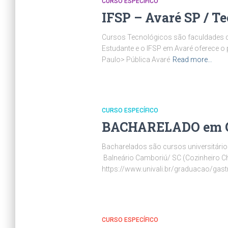
CURSO ESPECÍFICO
IFSP – Avaré SP / T
Cursos Tecnológicos são faculdades d
Estudante e o IFSP em Avaré oferece o
Paulo> Pública Avaré
Read more…
CURSO ESPECÍFICO
BACHARELADO em Gas
Bacharelados são cursos universitários 
Balneário Camboriú/ SC (Cozinheiro Chef 
https://www.univali.br/graduacao/gas
CURSO ESPECÍFICO