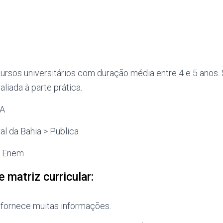
rsos universitários com duração média entre 4 e 5 anos. 
liada à parte prática.
BA
l da Bahia > Publica
ta Enem
 matriz curricular:
 fornece muitas informações.