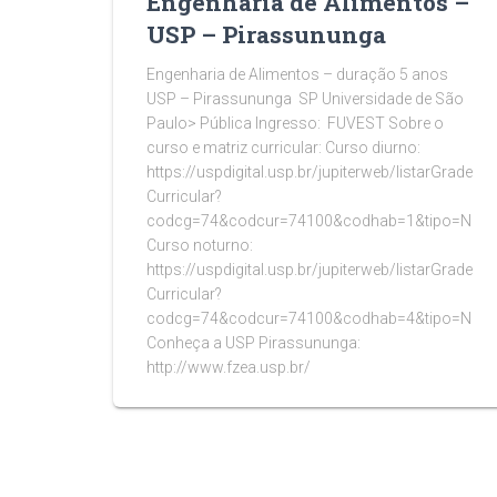
Engenharia de Alimentos –
USP – Pirassununga
Engenharia de Alimentos – duração 5 anos
USP – Pirassununga SP Universidade de São
Paulo> Pública Ingresso: FUVEST Sobre o
curso e matriz curricular: Curso diurno:
https://uspdigital.usp.br/jupiterweb/listarGrade
Curricular?
codcg=74&codcur=74100&codhab=1&tipo=N
Curso noturno:
https://uspdigital.usp.br/jupiterweb/listarGrade
Curricular?
codcg=74&codcur=74100&codhab=4&tipo=N
Conheça a USP Pirassununga:
http://www.fzea.usp.br/