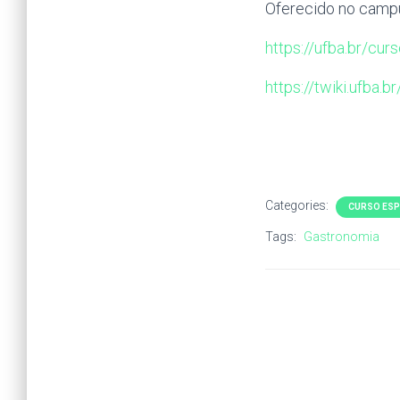
Oferecido no campus
https://ufba.br/cu
https://twiki.ufba.
Categories:
CURSO ESP
Tags:
Gastronomia