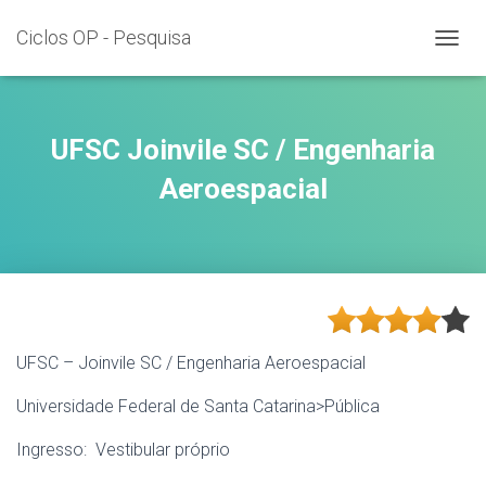
Ciclos OP - Pesquisa
T
O
G
G
L
UFSC Joinvile SC / Engenharia
E
N
Aeroespacial
A
V
I
G
A
T
I
O
UFSC – Joinvile SC / Engenharia Aeroespacial
N
Universidade Federal de Santa Catarina>Pública
Ingresso: Vestibular próprio