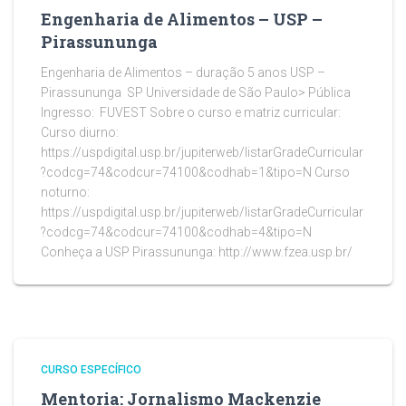
Engenharia de Alimentos – USP –
Pirassununga
Engenharia de Alimentos – duração 5 anos USP –
Pirassununga SP Universidade de São Paulo> Pública
Ingresso: FUVEST Sobre o curso e matriz curricular:
Curso diurno:
https://uspdigital.usp.br/jupiterweb/listarGradeCurricular
?codcg=74&codcur=74100&codhab=1&tipo=N Curso
noturno:
https://uspdigital.usp.br/jupiterweb/listarGradeCurricular
?codcg=74&codcur=74100&codhab=4&tipo=N
Conheça a USP Pirassununga: http://www.fzea.usp.br/
CURSO ESPECÍFICO
Mentoria: Jornalismo Mackenzie