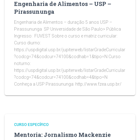
Engenharia de Alimentos – USP –
Pirassununga
Engenharia de Alimentos – duração 5 anos USP –
Pirassununga SP Universidade de São Paulo> Pública
Ingresso: FUVEST Sobre o curso e matriz curricular:
Curso diurno:
https://uspdigital.usp.br/jupiterweb/listarGradeCurricular
?codcg=74&codcur=74100&codhab=1&tipo=N Curso
noturno:
https://uspdigital.usp.br/jupiterweb/listarGradeCurricular
?codcg=74&codcur=74100&codhab=4&tipo=N
Conheça a USP Pirassununga: http://www.fzea.usp.br/
CURSO ESPECÍFICO
Mentoria: Jornalismo Mackenzie