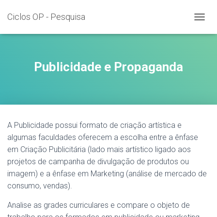
Ciclos OP - Pesquisa
T
O
G
G
L
Publicidade e Propaganda
E
N
A
V
I
G
A Publicidade possui formato de criação artística e
A
T
algumas faculdades oferecem a escolha entre a ênfase
I
em Criação Publicitária (lado mais artístico ligado aos
O
projetos de campanha de divulgação de produtos ou
N
imagem) e a ênfase em Marketing (análise de mercado de
consumo, vendas).
Analise as grades curriculares e compare o objeto de